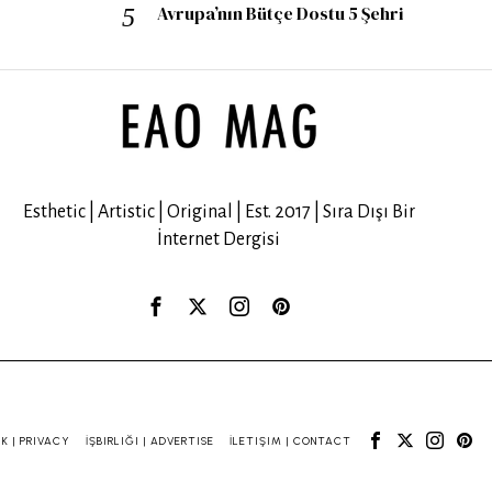
Avrupa’nın Bütçe Dostu 5 Şehri
Esthetic | Artistic | Original | Est. 2017 | Sıra Dışı Bir
İnternet Dergisi
IK | PRIVACY
İŞBIRLIĞI | ADVERTISE
İLETIŞIM | CONTACT