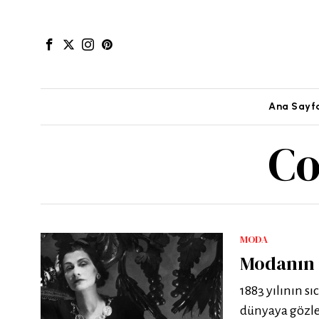
Ana Sayf
Co
MODA
Modanın 
1883 yılının s
dünyaya gözler