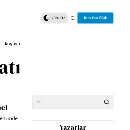
Join the Club
GÜNDÜZ
English
atı
nel
şehrinde
Yazarlar