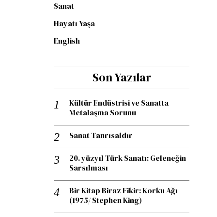
Sanat
Hayatı Yaşa
English
Son Yazılar
Kültür Endüstrisi ve Sanatta
Metalaşma Sorunu
Sanat Tanrısaldır
20. yüzyıl Türk Sanatı: Geleneğin
Sarsılması
Bir Kitap Biraz Fikir: Korku Ağı
(1975/ Stephen King)