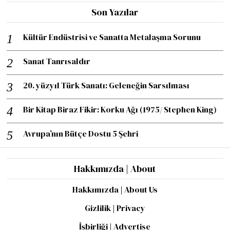
Son Yazılar
Kültür Endüstrisi ve Sanatta Metalaşma Sorunu
Sanat Tanrısaldır
20. yüzyıl Türk Sanatı: Geleneğin Sarsılması
Bir Kitap Biraz Fikir: Korku Ağı (1975/ Stephen King)
Avrupa’nın Bütçe Dostu 5 Şehri
Hakkımızda | About
Hakkımızda | About Us
Gizlilik | Privacy
İşbirliği | Advertise