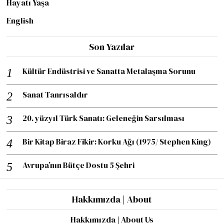
Hayatı Yaşa
English
Son Yazılar
Kültür Endüstrisi ve Sanatta Metalaşma Sorunu
Sanat Tanrısaldır
20. yüzyıl Türk Sanatı: Geleneğin Sarsılması
Bir Kitap Biraz Fikir: Korku Ağı (1975/ Stephen King)
Avrupa’nın Bütçe Dostu 5 Şehri
Hakkımızda | About
Hakkımızda | About Us