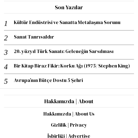
Son Yazılar
Kültür Endüstrisi ve Sanatta Metalaşma Sorunu
Sanat Tanrısaldır
20. yüzyıl Türk Sanatı: Geleneğin Sarsılması
Bir Kitap Biraz Fikir: Korku Ağı (1975/ Stephen King)
Avrupa’nın Bütçe Dostu 5 Şehri
Hakkımızda | About
Hakkımızda | About Us
Gizlilik | Privacy
İşbirliği | Advertise