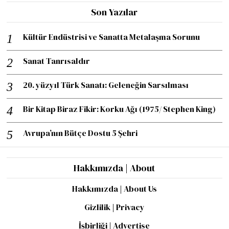
Son Yazılar
Kültür Endüstrisi ve Sanatta Metalaşma Sorunu
Sanat Tanrısaldır
20. yüzyıl Türk Sanatı: Geleneğin Sarsılması
Bir Kitap Biraz Fikir: Korku Ağı (1975/ Stephen King)
Avrupa’nın Bütçe Dostu 5 Şehri
Hakkımızda | About
Hakkımızda | About Us
Gizlilik | Privacy
İşbirliği | Advertise