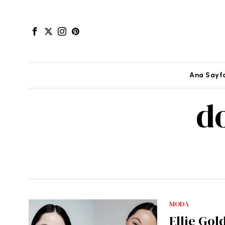
Ana Sayf
d
MODA
Ellie Gol