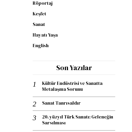
Röportaj
Keşfet
Sanat
Hayatı Yaşa
English
Son Yazılar
Kültür Endüstrisi ve Sanatta
Metalaşma Sorunu
Sanat Tanrısaldır
20. yüzyıl Türk Sanatı: Geleneğin
Sarsılması