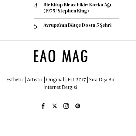
Bir Kitap Biraz Fikir: Korku Ağı
(1975/ Stephen King)
Avrupa’nın Bütçe Dostu 5 Şehri
Esthetic | Artistic | Original | Est. 2017 | Sıra Dışı Bir
İnternet Dergisi