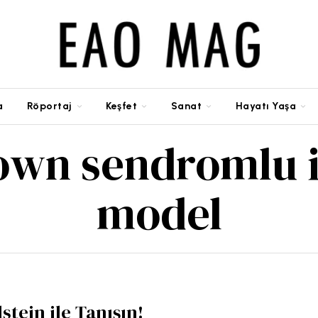
a
Röportaj
Keşfet
Sanat
Hayatı Yaşa
own sendromlu i
model
dstein ile Tanışın!