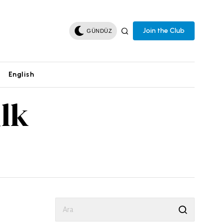
Join the Club
GÜNDÜZ
English
lk