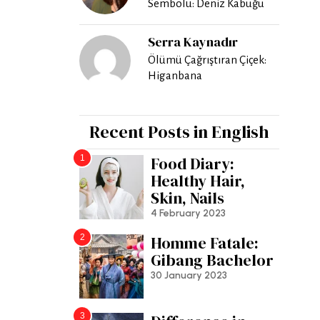
Sembolü: Deniz Kabuğu
Serra Kaynadır
Ölümü Çağrıştıran Çiçek:
Higanbana
Recent Posts in English
1
Food Diary:
Healthy Hair,
Skin, Nails
4 February 2023
2
Homme Fatale:
Gibang Bachelor
30 January 2023
3