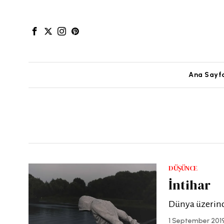
Ana Sayf
DÜŞÜNCE
İntihar
Dünya üzerinde
1 September 201