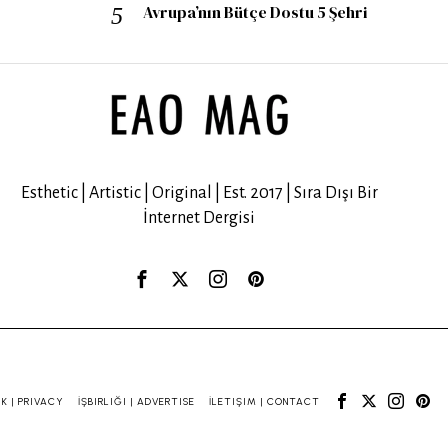
Avrupa’nın Bütçe Dostu 5 Şehri
Esthetic | Artistic | Original | Est. 2017 | Sıra Dışı Bir
İnternet Dergisi
IK | PRIVACY
İŞBIRLIĞI | ADVERTISE
İLETIŞIM | CONTACT