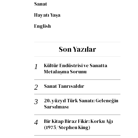
Sanat
Hayatı Yaşa
English
Son Yazılar
Kültür Endüstrisi ve Sanatta
Metalaşma Sorunu
Sanat Tanrısaldır
20. yüzyıl Türk Sanatı: Geleneğin
Sarsılması
Bir Kitap Biraz Fikir: Korku Ağı
(1975/ Stephen King)