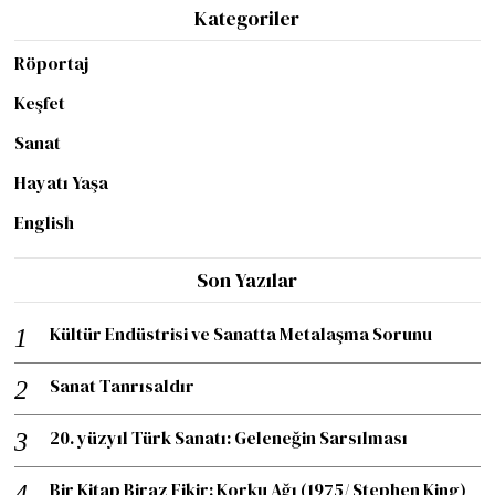
Kategoriler
Röportaj
Keşfet
Sanat
Hayatı Yaşa
English
Son Yazılar
Kültür Endüstrisi ve Sanatta Metalaşma Sorunu
Sanat Tanrısaldır
20. yüzyıl Türk Sanatı: Geleneğin Sarsılması
Bir Kitap Biraz Fikir: Korku Ağı (1975/ Stephen King)