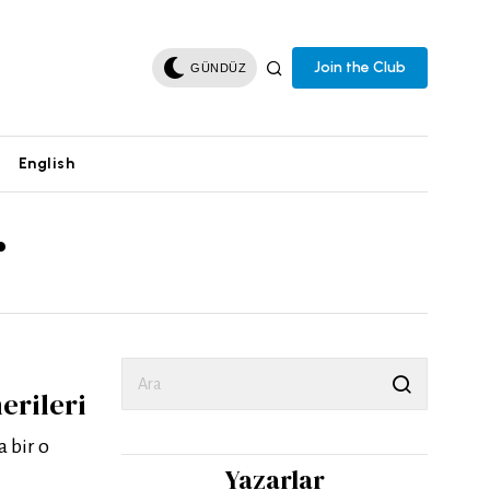
Join the Club
GÜNDÜZ
English
r
erileri
 bir o
Yazarlar