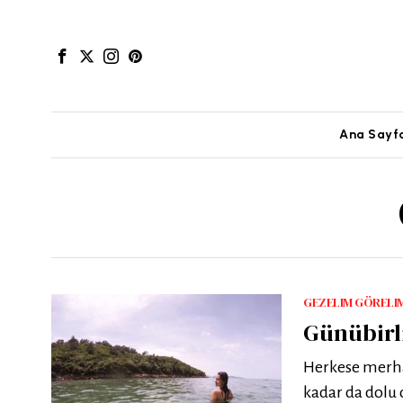
Ana Sayf
GEZELIM GÖRELI
Günübirli
Herkese merhab
kadar da dolu 