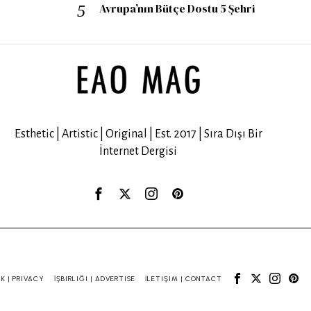
Avrupa’nın Bütçe Dostu 5 Şehri
Esthetic | Artistic | Original | Est. 2017 | Sıra Dışı Bir
İnternet Dergisi
IK | PRIVACY
İŞBIRLIĞI | ADVERTISE
İLETIŞIM | CONTACT