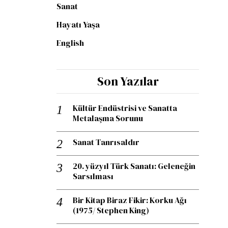
Sanat
Hayatı Yaşa
English
Son Yazılar
Kültür Endüstrisi ve Sanatta
Metalaşma Sorunu
Sanat Tanrısaldır
20. yüzyıl Türk Sanatı: Geleneğin
Sarsılması
Bir Kitap Biraz Fikir: Korku Ağı
(1975/ Stephen King)