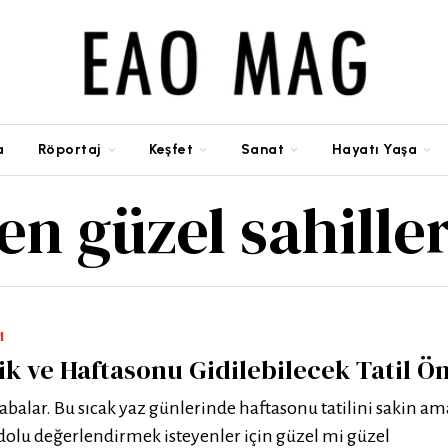
a
Röportaj
Keşfet
Sanat
Hayatı Yaşa
en güzel sahille
M
k ve Haftasonu Gidilebilecek Tatil Ön
alar. Bu sıcak yaz günlerinde haftasonu tatilini sakin ama
dolu değerlendirmek isteyenler için güzel mi güzel