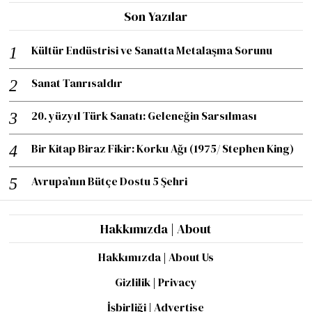
Son Yazılar
Kültür Endüstrisi ve Sanatta Metalaşma Sorunu
Sanat Tanrısaldır
20. yüzyıl Türk Sanatı: Geleneğin Sarsılması
Bir Kitap Biraz Fikir: Korku Ağı (1975/ Stephen King)
Avrupa’nın Bütçe Dostu 5 Şehri
Hakkımızda | About
Hakkımızda | About Us
Gizlilik | Privacy
İşbirliği | Advertise