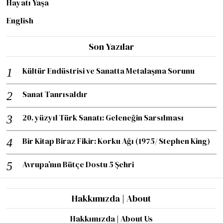
Hayatı Yaşa
English
Son Yazılar
Kültür Endüstrisi ve Sanatta Metalaşma Sorunu
Sanat Tanrısaldır
20. yüzyıl Türk Sanatı: Geleneğin Sarsılması
Bir Kitap Biraz Fikir: Korku Ağı (1975/ Stephen King)
Avrupa’nın Bütçe Dostu 5 Şehri
Hakkımızda | About
Hakkımızda | About Us