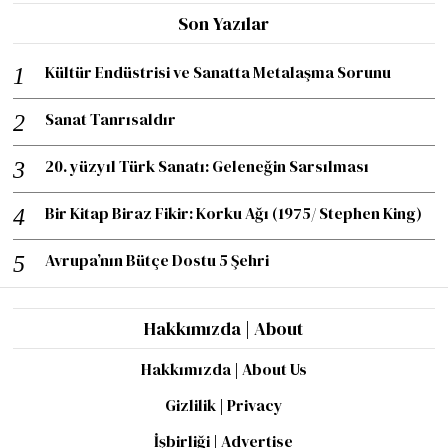
Son Yazılar
Kültür Endüstrisi ve Sanatta Metalaşma Sorunu
Sanat Tanrısaldır
20. yüzyıl Türk Sanatı: Geleneğin Sarsılması
Bir Kitap Biraz Fikir: Korku Ağı (1975/ Stephen King)
Avrupa’nın Bütçe Dostu 5 Şehri
Hakkımızda | About
Hakkımızda | About Us
Gizlilik | Privacy
İşbirliği | Advertise