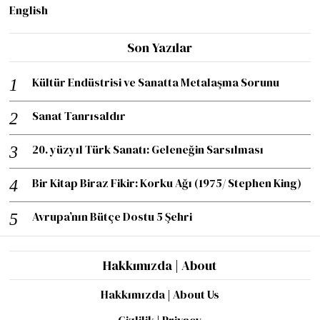
English
Son Yazılar
Kültür Endüstrisi ve Sanatta Metalaşma Sorunu
Sanat Tanrısaldır
20. yüzyıl Türk Sanatı: Geleneğin Sarsılması
Bir Kitap Biraz Fikir: Korku Ağı (1975/ Stephen King)
Avrupa’nın Bütçe Dostu 5 Şehri
Hakkımızda | About
Hakkımızda | About Us