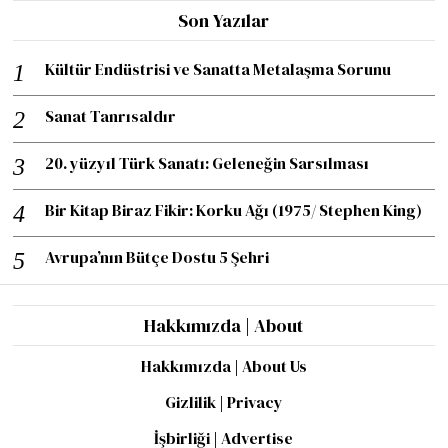
Son Yazılar
Kültür Endüstrisi ve Sanatta Metalaşma Sorunu
Sanat Tanrısaldır
20. yüzyıl Türk Sanatı: Geleneğin Sarsılması
Bir Kitap Biraz Fikir: Korku Ağı (1975/ Stephen King)
Avrupa’nın Bütçe Dostu 5 Şehri
Hakkımızda | About
Hakkımızda | About Us
Gizlilik | Privacy
İşbirliği | Advertise