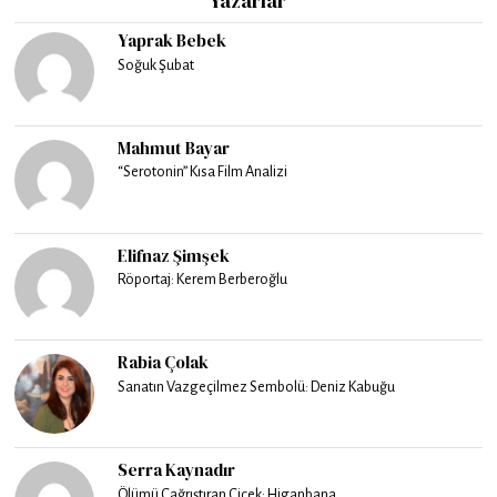
Yazarlar
Yaprak Bebek
Soğuk Şubat
Mahmut Bayar
“Serotonin” Kısa Film Analizi
Elifnaz Şimşek
Röportaj: Kerem Berberoğlu
Rabia Çolak
Sanatın Vazgeçilmez Sembolü: Deniz Kabuğu
Serra Kaynadır
Ölümü Çağrıştıran Çiçek: Higanbana