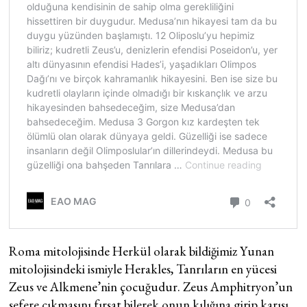
Roma mitolojisinde Herkül olarak bildiğimiz Yunan
mitolojisindeki ismiyle Herakles, Tanrıların en yücesi
Zeus ve Alkmene’nin çocuğudur. Zeus Amphitryon’un
sefere çıkmasını fırsat bilerek onun kılığına girip karısı