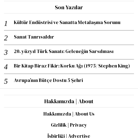
Son Yazılar
Kültür Endüstrisi ve Sanatta Metalaşma Sorunu
Sanat Tanrısaldır
20. yüzyıl Türk Sanatı: Geleneğin Sarsılması
Bir Kitap Biraz Fikir: Korku Ağı (1975/ Stephen King)
Avrupa’nın Bütçe Dostu 5 Şehri
Hakkımızda | About
Hakkımızda | About Us
Gizlilik | Privacy
İşbirliği | Advertise