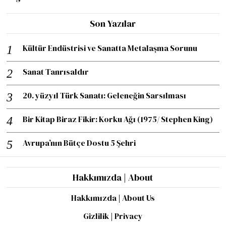
Son Yazılar
Kültür Endüstrisi ve Sanatta Metalaşma Sorunu
Sanat Tanrısaldır
20. yüzyıl Türk Sanatı: Geleneğin Sarsılması
Bir Kitap Biraz Fikir: Korku Ağı (1975/ Stephen King)
Avrupa’nın Bütçe Dostu 5 Şehri
Hakkımızda | About
Hakkımızda | About Us
Gizlilik | Privacy