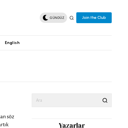
Join the Club
GÜNDÜZ
English
dan söz
Yazarlar
artık