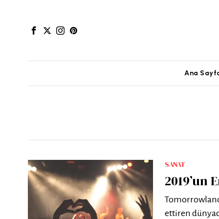
Ana Sayf
SANAT
2019’un En
Tomorrowland, 
ettiren dünyac