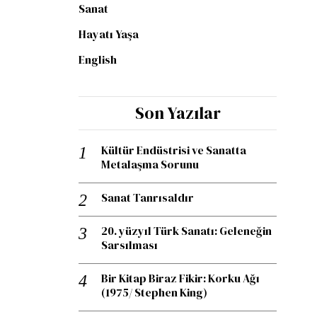
Sanat
Hayatı Yaşa
English
Son Yazılar
Kültür Endüstrisi ve Sanatta
Metalaşma Sorunu
Sanat Tanrısaldır
20. yüzyıl Türk Sanatı: Geleneğin
Sarsılması
Bir Kitap Biraz Fikir: Korku Ağı
(1975/ Stephen King)