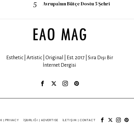
Avrupa’nın Bütçe Dostu 5 Şehri
Esthetic | Artistic | Original | Est. 2017 | Sıra Dışı Bir
İnternet Dergisi
IK | PRIVACY
İŞBIRLIĞI | ADVERTISE
İLETIŞIM | CONTACT