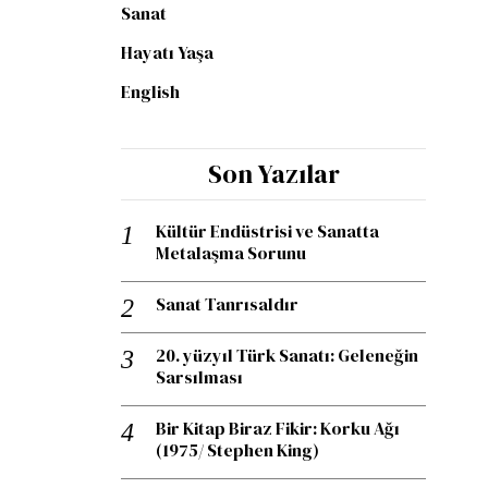
Sanat
Hayatı Yaşa
English
Son Yazılar
Kültür Endüstrisi ve Sanatta
Metalaşma Sorunu
Sanat Tanrısaldır
20. yüzyıl Türk Sanatı: Geleneğin
Sarsılması
Bir Kitap Biraz Fikir: Korku Ağı
(1975/ Stephen King)