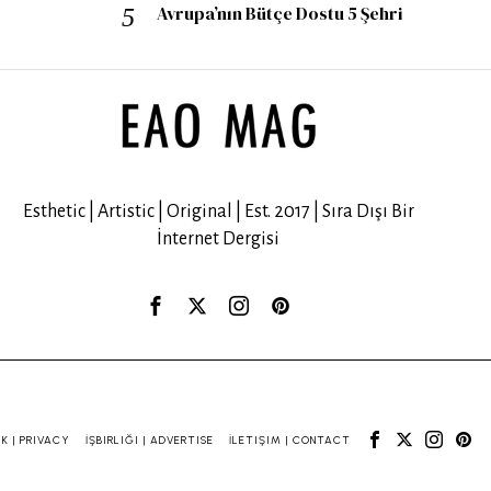
Avrupa’nın Bütçe Dostu 5 Şehri
Esthetic | Artistic | Original | Est. 2017 | Sıra Dışı Bir
İnternet Dergisi
IK | PRIVACY
İŞBIRLIĞI | ADVERTISE
İLETIŞIM | CONTACT