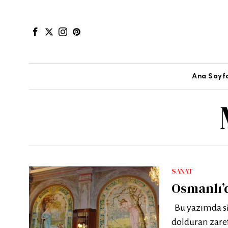
Ana Sayf
SANAT
Osmanlı’
Bu yazımda siz
dolduran zare