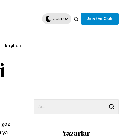
Join the Club
GÜNDÜZ
English
i
e göz
Yazarlar
ı’ya