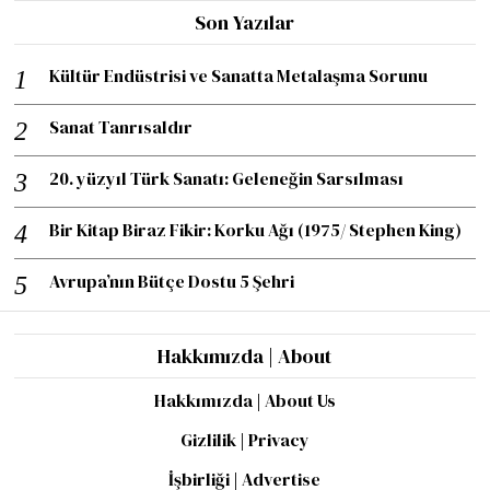
Son Yazılar
Kültür Endüstrisi ve Sanatta Metalaşma Sorunu
Sanat Tanrısaldır
20. yüzyıl Türk Sanatı: Geleneğin Sarsılması
Bir Kitap Biraz Fikir: Korku Ağı (1975/ Stephen King)
Avrupa’nın Bütçe Dostu 5 Şehri
Hakkımızda | About
Hakkımızda | About Us
Gizlilik | Privacy
İşbirliği | Advertise