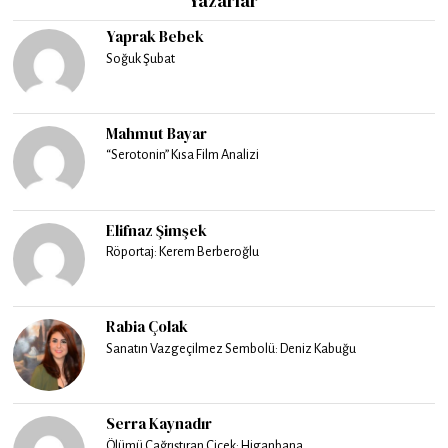
Yazarlar
Yaprak Bebek
Soğuk Şubat
Mahmut Bayar
“Serotonin” Kısa Film Analizi
Elifnaz Şimşek
Röportaj: Kerem Berberoğlu
Rabia Çolak
Sanatın Vazgeçilmez Sembolü: Deniz Kabuğu
Serra Kaynadır
Ölümü Çağrıştıran Çiçek: Higanbana