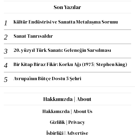
Son Yazılar
Kültür Endüstrisi ve Sanatta Metalaşma Sorunu
Sanat Tanrısaldır
20. yüzyıl Türk Sanatı: Geleneğin Sarsılması
Bir Kitap Biraz Fikir: Korku Ağı (1975/ Stephen King)
Avrupa’nın Bütçe Dostu 5 Şehri
Hakkımızda | About
Hakkımızda | About Us
Gizlilik | Privacy
İşbirliği | Advertise