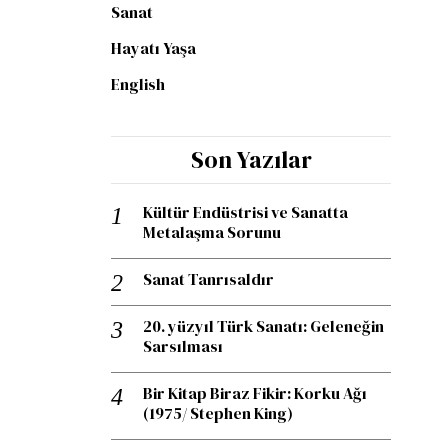
Sanat
Hayatı Yaşa
English
Son Yazılar
Kültür Endüstrisi ve Sanatta
Metalaşma Sorunu
Sanat Tanrısaldır
20. yüzyıl Türk Sanatı: Geleneğin
Sarsılması
Bir Kitap Biraz Fikir: Korku Ağı
(1975/ Stephen King)