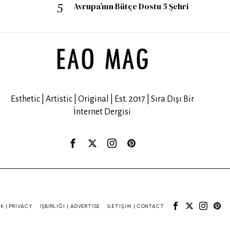
Avrupa’nın Bütçe Dostu 5 Şehri
Esthetic | Artistic | Original | Est. 2017 | Sıra Dışı Bir
İnternet Dergisi
IK | PRIVACY
İŞBIRLIĞI | ADVERTISE
İLETIŞIM | CONTACT