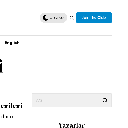
Join the Club
GÜNDÜZ
English
i
erileri
 bir o
Yazarlar