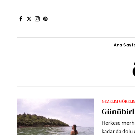
Ana Sayf
GEZELIM GÖRELI
Günübirli
Herkese merhab
kadar da dolu 