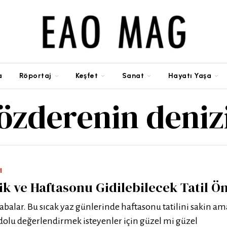
a
Röportaj
Keşfet
Sanat
Hayatı Yaşa
özderenin deniz
M
k ve Haftasonu Gidilebilecek Tatil Ön
alar. Bu sıcak yaz günlerinde haftasonu tatilini sakin ama
dolu değerlendirmek isteyenler için güzel mi güzel