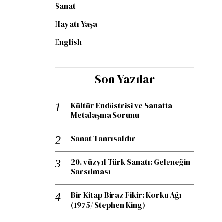
Sanat
Hayatı Yaşa
English
Son Yazılar
Kültür Endüstrisi ve Sanatta
Metalaşma Sorunu
Sanat Tanrısaldır
20. yüzyıl Türk Sanatı: Geleneğin
Sarsılması
Bir Kitap Biraz Fikir: Korku Ağı
(1975/ Stephen King)