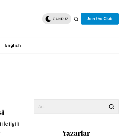
Join the Club
GÜNDÜZ
English
si
le ilgili
Yazarlar
e