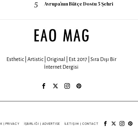
Avrupa’nın Bütçe Dostu 5 Şehri
Esthetic | Artistic | Original | Est. 2017 | Sıra Dışı Bir
İnternet Dergisi
IK | PRIVACY
İŞBIRLIĞI | ADVERTISE
İLETIŞIM | CONTACT