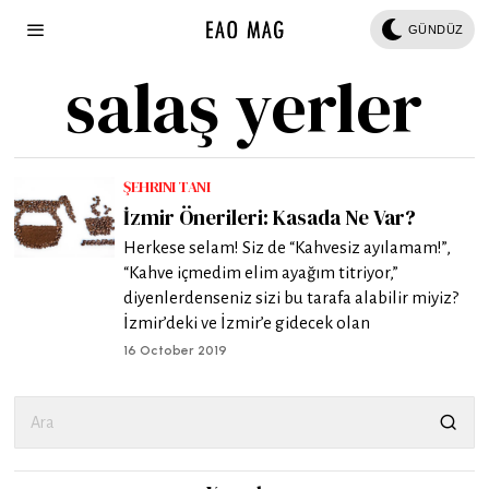
GÜNDÜZ
salaş yerler
ŞEHRINI TANI
İzmir Önerileri: Kasada Ne Var?
Herkese selam! Siz de “Kahvesiz ayılamam!”,
“Kahve içmedim elim ayağım titriyor,”
diyenlerdenseniz sizi bu tarafa alabilir miyiz?
İzmir’deki ve İzmir’e gidecek olan
16 October 2019