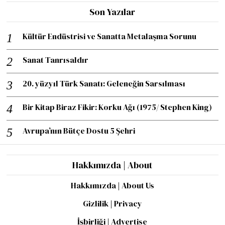
Son Yazılar
Kültür Endüstrisi ve Sanatta Metalaşma Sorunu
Sanat Tanrısaldır
20. yüzyıl Türk Sanatı: Geleneğin Sarsılması
Bir Kitap Biraz Fikir: Korku Ağı (1975/ Stephen King)
Avrupa’nın Bütçe Dostu 5 Şehri
Hakkımızda | About
Hakkımızda | About Us
Gizlilik | Privacy
İşbirliği | Advertise