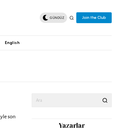
Join the Club
GÜNDÜZ
English
iyle son
Yazarlar