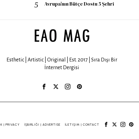
Avrupa’nın Bütçe Dostu 5 Şehri
Esthetic | Artistic | Original | Est. 2017 | Sıra Dışı Bir
İnternet Dergisi
IK | PRIVACY
İŞBIRLIĞI | ADVERTISE
İLETIŞIM | CONTACT