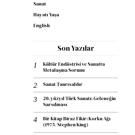
Sanat
Hayatı Yaşa
English
Son Yazılar
Kültür Endüstrisi ve Sanatta
Metalaşma Sorunu
Sanat Tanrısaldır
20. yüzyıl Türk Sanatı: Geleneğin
Sarsılması
Bir Kitap Biraz Fikir: Korku Ağı
(1975/ Stephen King)