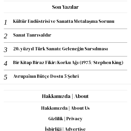
Son Yazılar
Kültür Endüstrisi ve Sanatta Metalaşma Sorunu
Sanat Tanrısaldır
20. yüzyıl Türk Sanatı: Geleneğin Sarsılması
Bir Kitap Biraz Fikir: Korku Ağı (1975/ Stephen King)
Avrupa’nın Bütçe Dostu 5 Şehri
Hakkımızda | About
Hakkımızda | About Us
Gizlilik | Privacy
İşbirliği | Advertise