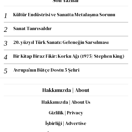
Son Yazılar
Kültür Endüstrisi ve Sanatta Metalaşma Sorunu
Sanat Tanrısaldır
20. yüzyıl Türk Sanatı: Geleneğin Sarsılması
Bir Kitap Biraz Fikir: Korku Ağı (1975/ Stephen King)
Avrupa’nın Bütçe Dostu 5 Şehri
Hakkımızda | About
Hakkımızda | About Us
Gizlilik | Privacy
İşbirliği | Advertise