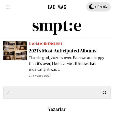
GÜNDÜZ
smpt:e
EAO MAG IN ENGLISH
2021’s Most Anticipated Albums
Thanks god, 2020 is over. Even we are happy
that it’s over, I believe we all know that
musically, it was a
2 January 2021
Yazarlar