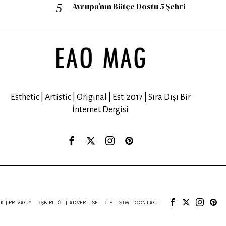
Avrupa’nın Bütçe Dostu 5 Şehri
Esthetic | Artistic | Original | Est. 2017 | Sıra Dışı Bir
İnternet Dergisi
IK | PRIVACY
İŞBIRLIĞI | ADVERTISE
İLETIŞIM | CONTACT