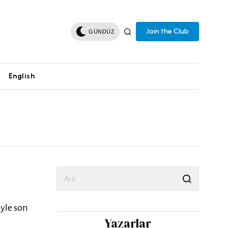
Join the Club
GÜNDÜZ
English
iyle son
Yazarlar