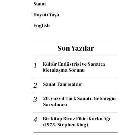
Sanat
Hayatı Yaşa
English
Son Yazılar
Kültür Endüstrisi ve Sanatta
Metalaşma Sorunu
Sanat Tanrısaldır
20. yüzyıl Türk Sanatı: Geleneğin
Sarsılması
Bir Kitap Biraz Fikir: Korku Ağı
(1975/ Stephen King)