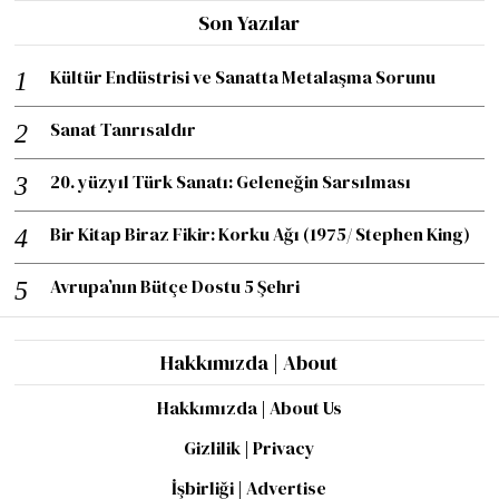
Son Yazılar
Kültür Endüstrisi ve Sanatta Metalaşma Sorunu
Sanat Tanrısaldır
20. yüzyıl Türk Sanatı: Geleneğin Sarsılması
Bir Kitap Biraz Fikir: Korku Ağı (1975/ Stephen King)
Avrupa’nın Bütçe Dostu 5 Şehri
Hakkımızda | About
Hakkımızda | About Us
Gizlilik | Privacy
İşbirliği | Advertise