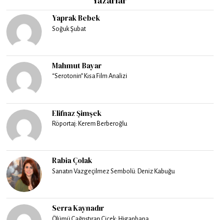
Yazarlar
Yaprak Bebek
Soğuk Şubat
Mahmut Bayar
“Serotonin” Kısa Film Analizi
Elifnaz Şimşek
Röportaj: Kerem Berberoğlu
Rabia Çolak
Sanatın Vazgeçilmez Sembolü: Deniz Kabuğu
Serra Kaynadır
Ölümü Çağrıştıran Çiçek: Higanbana