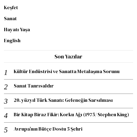
Keşfet
Sanat
Hayatı Yaşa
English
Son Yazılar
Kültür Endüstrisi ve Sanatta Metalaşma Sorunu
Sanat Tanrısaldır
20. yüzyıl Türk Sanatı: Geleneğin Sarsılması
Bir Kitap Biraz Fikir: Korku Ağı (1975/ Stephen King)
Avrupa’nın Bütçe Dostu 5 Şehri