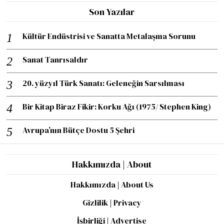
Son Yazılar
Kültür Endüstrisi ve Sanatta Metalaşma Sorunu
Sanat Tanrısaldır
20. yüzyıl Türk Sanatı: Geleneğin Sarsılması
Bir Kitap Biraz Fikir: Korku Ağı (1975/ Stephen King)
Avrupa’nın Bütçe Dostu 5 Şehri
Hakkımızda | About
Hakkımızda | About Us
Gizlilik | Privacy
İşbirliği | Advertise