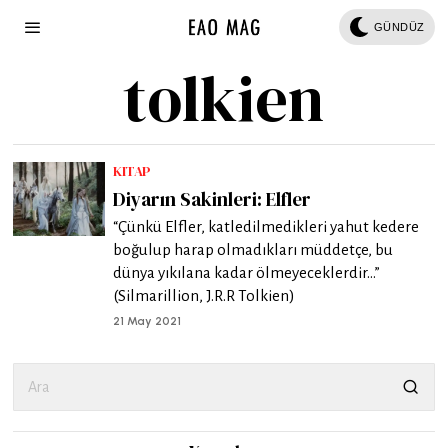
GÜNDÜZ
tolkien
KITAP
Diyarın Sakinleri: Elfler
“Çünkü Elfler, katledilmedikleri yahut kedere
boğulup harap olmadıkları müddetçe, bu
dünya yıkılana kadar ölmeyeceklerdir…”
(Silmarillion, J.R.R Tolkien)
21 May 2021