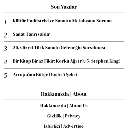
Son Yazılar
Kültür Endüstrisi ve Sanatta Metalaşma Sorunu
Sanat Tanrısaldır
20. yüzyıl Türk Sanatı: Geleneğin Sarsılması
Bir Kitap Biraz Fikir: Korku Ağı (1975/ Stephen King)
Avrupa’nın Bütçe Dostu 5 Şehri
Hakkımızda | About
Hakkımızda | About Us
Gizlilik | Privacy
İşbirliği | Advertise