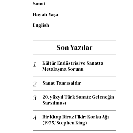
Sanat
Hayatı Yaşa
English
Son Yazılar
Kültür Endüstrisi ve Sanatta
Metalaşma Sorunu
Sanat Tanrısaldır
20. yüzyıl Türk Sanatı: Geleneğin
Sarsılması
Bir Kitap Biraz Fikir: Korku Ağı
(1975/ Stephen King)