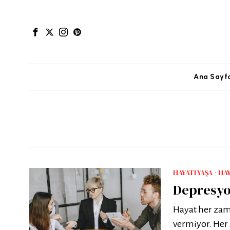
Ana Sayf
HAYATI YAŞA
·
HAY
Depresyo
Hayat her zama
vermiyor. Her 