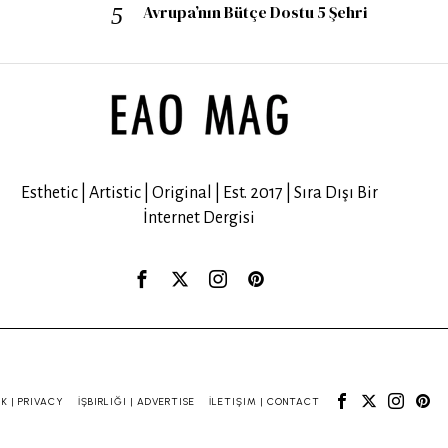
Avrupa’nın Bütçe Dostu 5 Şehri
Esthetic | Artistic | Original | Est. 2017 | Sıra Dışı Bir
İnternet Dergisi
IK | PRIVACY
İŞBIRLIĞI | ADVERTISE
İLETIŞIM | CONTACT