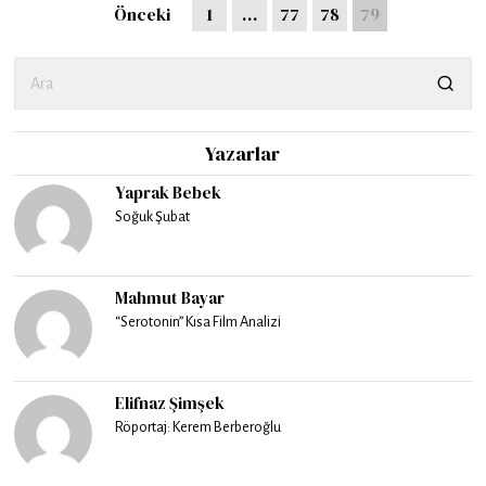
Önceki
1
…
77
78
79
Yazarlar
Yaprak Bebek
Soğuk Şubat
Mahmut Bayar
“Serotonin” Kısa Film Analizi
Elifnaz Şimşek
Röportaj: Kerem Berberoğlu