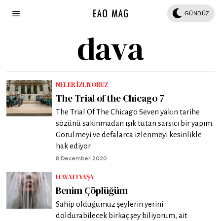
GÜNDÜZ
dava
NELER İZLIYORUZ
The Trial of the Chicago 7
The Trial Of The Chicago Seven yakın tarihe
sözünü sakınmadan ışık tutan sarsıcı bir yapım.
Görülmeyi ve defalarca izlenmeyi kesinlikle
hak ediyor.
8 December 2020
HAYATI YAŞA
Benim Çöplüğüm
Sahip olduğumuz şeylerin yerini
doldurabilecek birkaç şey biliyorum, ait