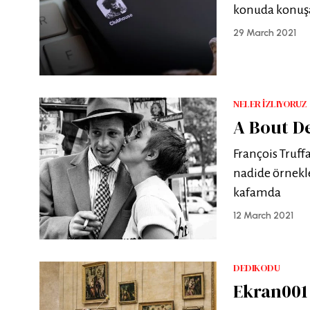
konuda konuşa
29 March 2021
NELER İZLIYORUZ
A Bout De
François Truf
nadide örnekle
kafamda
12 March 2021
DEDIKODU
Ekran001