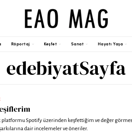
a
Röportaj
Keşfet
Sanat
Hayatı Yaşa
edebiyat
Sayfa
E
eşiflerim
 platformu Spotify üzerinden keşfettiğim ve değer görme
arkılarına dair incelemeler ve öneriler.