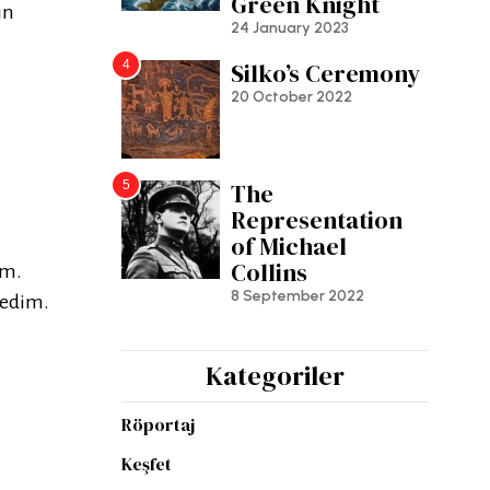
Green Knight
ın
24 January 2023
4
Silko’s Ceremony
20 October 2022
5
The
Representation
of Michael
Collins
im.
8 September 2022
tedim.
Kategoriler
Röportaj
Keşfet