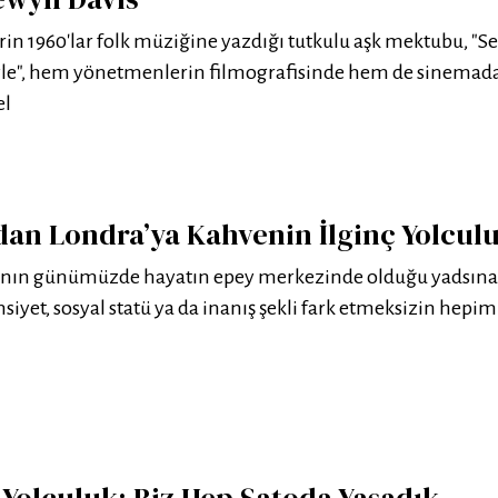
in 1960'lar folk müziğine yazdığı tutkulu aşk mektubu, "S
öyle", hem yönetmenlerin filmografisinde hem de sinemad
el
dan Londra’ya Kahvenin İlginç Yolcul
şının günümüzde hayatın epey merkezinde olduğu yadsın
insiyet, sosyal statü ya da inanış şekli fark etmeksizin hepi
 Yolculuk: Biz Hep Şatoda Yaşadık