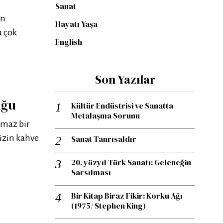
Sanat
en
Hayatı Yaşa
a çok
English
Son Yazılar
uğu
Kültür Endüstrisi ve Sanatta
Metalaşma Sorunu
amaz bir
mizin kahve
Sanat Tanrısaldır
20. yüzyıl Türk Sanatı: Geleneğin
Sarsılması
Bir Kitap Biraz Fikir: Korku Ağı
(1975/ Stephen King)