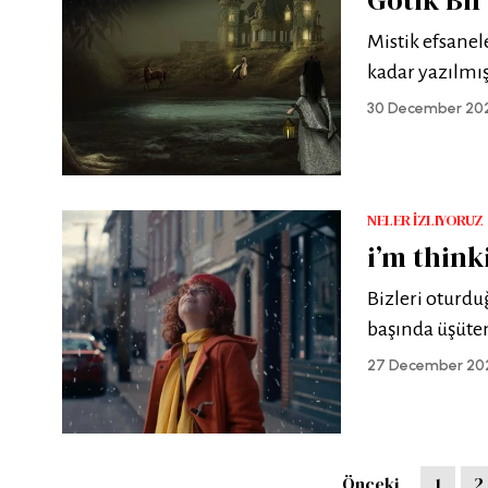
Mistik efsanel
kadar yazılmış
30 December 20
NELER İZLIYORUZ
i’m think
Bizleri oturd
başında üşüten
27 December 20
Önceki
1
2