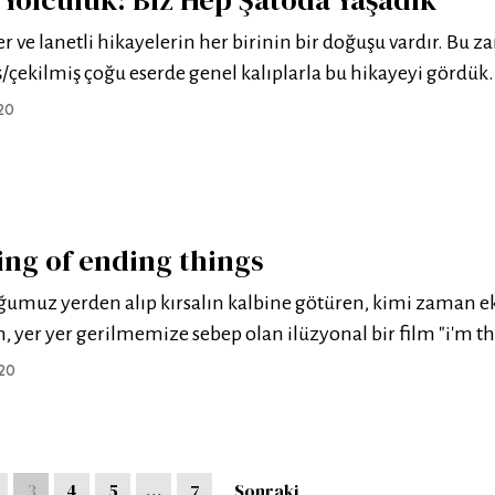
er ve lanetli hikayelerin her birinin bir doğuşu vardır. Bu 
/çekilmiş çoğu eserde genel kalıplarla bu hikayeyi gördük.
20
ing of ending things
uğumuz yerden alıp kırsalın kalbine götüren, kimi zaman e
, yer yer gerilmemize sebep olan ilüzyonal bir film "i'm t
20
3
4
5
…
7
Sonraki