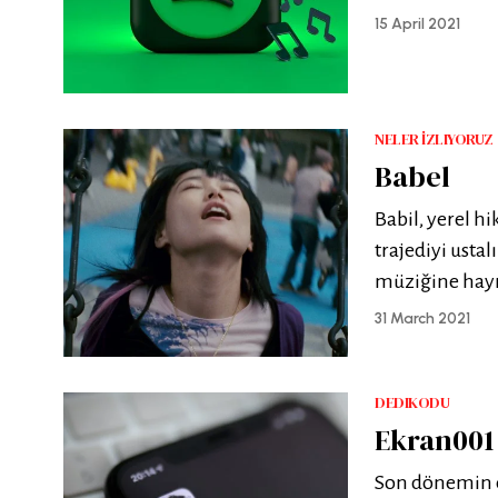
15 April 2021
NELER İZLIYORUZ
Babel
Babil, yerel h
trajediyi ustal
müziğine hayr
31 March 2021
DEDIKODU
Ekran001
Son dönemin en