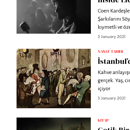
Coen Kardeşler
Şarkılarını S
kıymetli ve öz
3 January 2021
SANAT TARIHI
İstanbul’
Kahve­ anlayı
gerçek. Yaş, c
içiyor
3 January 2021
KITAP
Gotik Bir