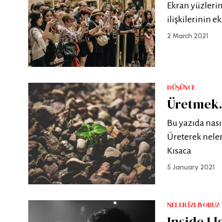
Ekran yüzlerin
ilişkilerinin e
2 March 2021
DÜŞÜNCE
Üretme
Bu yazıda nas
Üreterek neler
Kısaca
5 January 2021
NELER İZLIYORUZ
Inside L