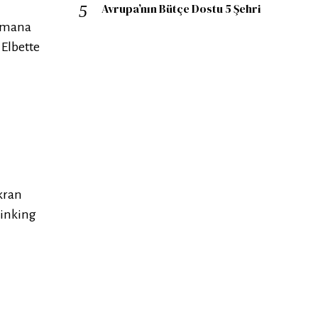
Avrupa’nın Bütçe Dostu 5 Şehri
zamana
 Elbette
kran
hinking