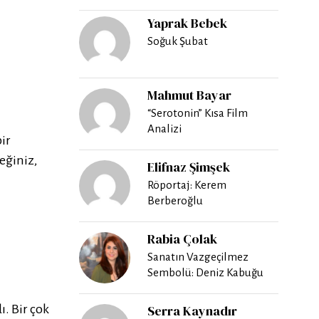
Yaprak Bebek
Soğuk Şubat
Mahmut Bayar
“Serotonin” Kısa Film
Analizi
bir
ceğiniz,
Elifnaz Şimşek
Röportaj: Kerem
Berberoğlu
Rabia Çolak
Sanatın Vazgeçilmez
Sembolü: Deniz Kabuğu
. Bir çok
Serra Kaynadır