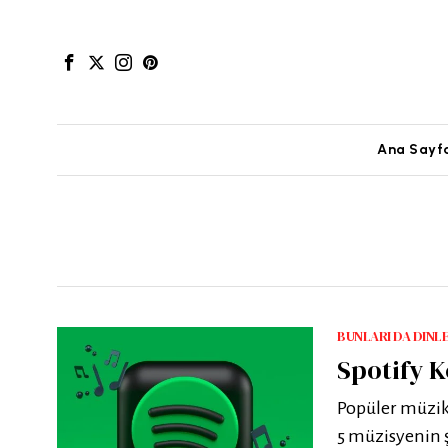
Ana Sayf
BUNLARI DA DINL
Spotify K
Popüler müzik
5 müzisyenin ş