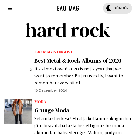
GÜNDÜZ
hard rock
EAO MAG IN ENGLISH
Best Metal & Rock Albums of 2020
It’s almost over! 2020 is not a year that we
want to remember. But musically, I want to
remember every bit of
16 December 2020
MODA
Grunge Moda
Selamlar herkese! Etrafta kullanım sıklığını her
gün biraz daha fazla hissettiğimiz bir moda
akımından bahsedeceğiz. Malum, podyum