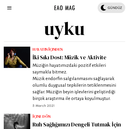
GÜNDÜZ
uyku
HAYATIN İÇINDEN
İki Sıkı Dost: Müzik ve Aktivite
Müziğin hayatımızdaki pozitif etkileri
saymakla bitmez.
Müzik endorfin salgılanmasını sağlayarak
olumlu duygusal tepkilerin tetiklenmesini
sağlar. Müziğin beyin işlevlerini geliştirdiği
birçok araştırma ile ortaya koyulmuştur.
5 March 2021
İÇINE DÖN
Ruh Sağlığımızı Dengeli Tutmak İçin