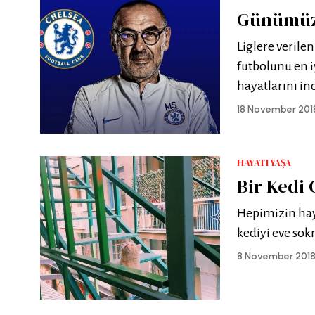
Günümüz 
Liglere verile
futbolunu en i
hayatlarını in
18 November 201
HAYATI YAŞA
Bir Kedi
Hepimizin hay
kediyi eve sok
8 November 201