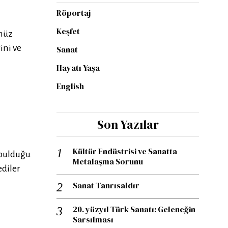
Röportaj
Keşfet
ümüz
ini ve
Sanat
Hayatı Yaşa
English
Son Yazılar
Kültür Endüstrisi ve Sanatta
 bulduğu
Metalaşma Sorunu
ediler
Sanat Tanrısaldır
20. yüzyıl Türk Sanatı: Geleneğin
Sarsılması