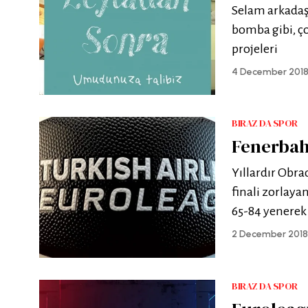
Selam arkadaş
bomba gibi, ço
projeleri
4 December 201
BIRAZ DA SPOR
Fenerbah
Yıllardır Obr
finali zorlaya
65-84 yenerek 
2 December 2018
BIRAZ DA SPOR