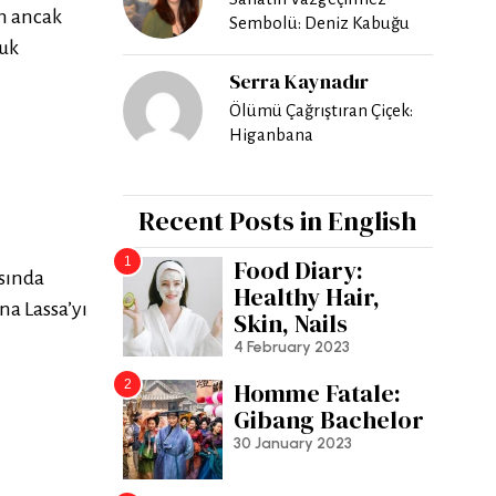
m ancak
Sembolü: Deniz Kabuğu
luk
Serra Kaynadır
Ölümü Çağrıştıran Çiçek:
Higanbana
Recent Posts in English
1
Food Diary:
asında
Healthy Hair,
na Lassa’yı
Skin, Nails
4 February 2023
2
Homme Fatale:
Gibang Bachelor
30 January 2023