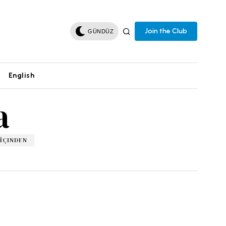
Join the Club
GÜNDÜZ
English
a
 İÇINDEN