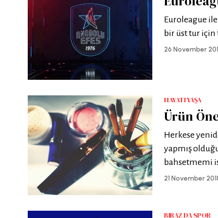
Euroleagu
Euroleague ile
bir üst tur içi
26 November 20
HAYATI YAŞA
Ürün Öner
Herkese yenid
yapmış olduğ
bahsetmemi ist
21 November 201
BIRAZ DA SPOR