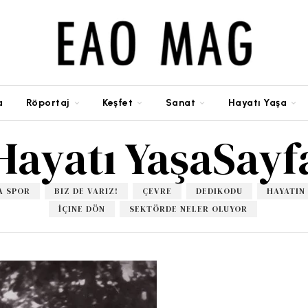
a
Röportaj
Keşfet
Sanat
Hayatı Yaşa
Hayatı Yaşa
Sayf
A SPOR
BIZ DE VARIZ!
ÇEVRE
DEDIKODU
HAYATIN
İÇINE DÖN
SEKTÖRDE NELER OLUYOR