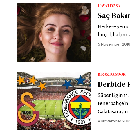
HAYATI YAŞA
Saç Bakı
Herkese yenide
birçok bakım v
5 November 201
BIRAZ DA SPOR
Derbide 
Süper Ligin 11
Fenerbahçe’nin
Galatasaray ma
4 November 201