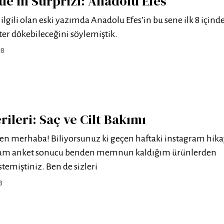
e’in Sürprizi: Anadolu Efes
 ilgili olan eski yazımda Anadolu Efes’in bu sene ilk 8 için
n ter dökebileceğini söylemiştik.
18
ileri: Saç ve Cilt Bakımı
en merhaba! Biliyorsunuz ki geçen haftaki instagram hi
um anket sonucu benden memnun kaldığım ürünlerden
emiştiniz. Ben de sizleri
8