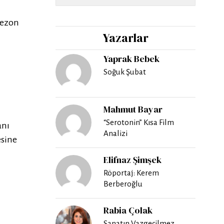
 sezon
Yazarlar
Yaprak Bebek
Soğuk Şubat
Mahmut Bayar
“Serotonin” Kısa Film
anı
Analizi
esine
Elifnaz Şimşek
Röportaj: Kerem
Berberoğlu
Rabia Çolak
Sanatın Vazgeçilmez