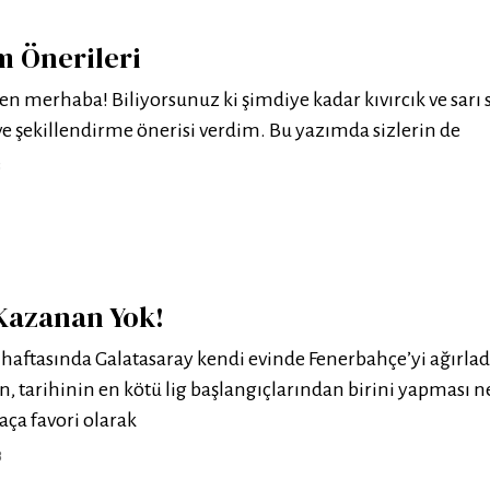
m Önerileri
n merhaba! Biliyorsunuz ki şimdiye kadar kıvırcık ve sarı s
e şekillendirme önerisi verdim. Bu yazımda sizlerin de
8
Kazanan Yok!
. haftasında Galatasaray kendi evinde Fenerbahçe’yi ağırlad
, tarihinin en kötü lig başlangıçlarından birini yapması 
ça favori olarak
8