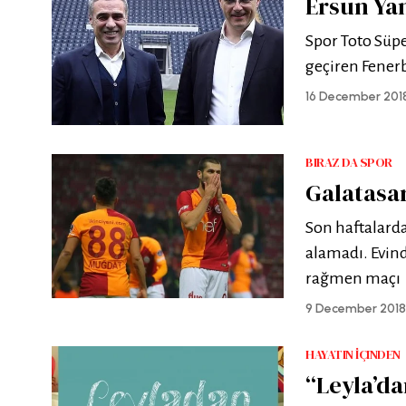
Ersun Ya
Spor Toto Süper
geçiren Fenerb
16 December 201
BIRAZ DA SPOR
Galatasa
Son haftalarda
alamadı. Evind
rağmen maçı
9 December 2018
HAYATIN İÇINDEN
“Leyla’da