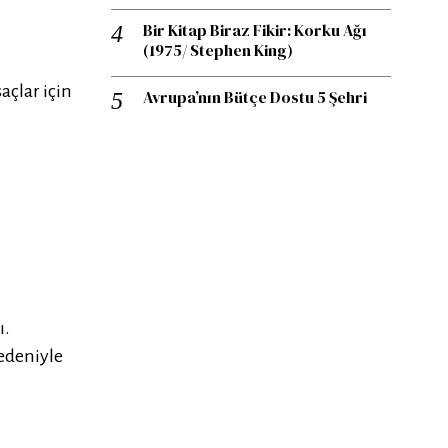
Bir Kitap Biraz Fikir: Korku Ağı
(1975/ Stephen King)
açlar için
Avrupa’nın Bütçe Dostu 5 Şehri
ı.
nedeniyle