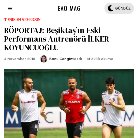
GÜNDÜZ
TANISAN SEVERSIN
RÖPORTAJ: Beşiktaş’ın Eski
Performans Antrenörü İLKER
KOYUNCUOĞLU
4 November 2018
Banu Cengiz
yazdı
14 dk'lık okuma