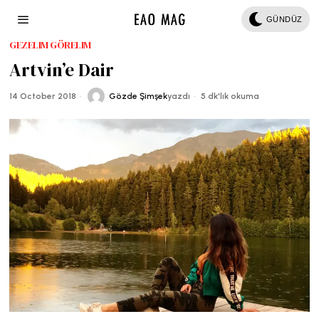
GÜNDÜZ
GEZELIM GÖRELIM
Artvin’e Dair
14 October 2018
Gözde Şimşek
yazdı
5 dk'lık okuma