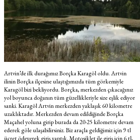
Artvin’de ilk durağımız Borçka Karagöl oldu. Artvin
ilinin Borçka ilçesine ulaştığımızda tüm görkemiyle
Karagöl bizi bekliyordu. Borçka, merkezden çıkacağınız
yol boyunca doğanın tüm güzellikleriyle size eşlik ediyor
sanki. Karagöl Artvin merkezden yaklaşık 60 kilometre
uzaklıktadır. Merkezden devam edildiğinde Borçka
Maçahel yoluna girip burada da 20-25 kilometre devam
ederek göle ulaşabilirsiniz. Biz araçla geldiğimiz için 9 tl
ücret ödeyerek giriş yaptık. Motosiklet ile giriş için 6 tl,