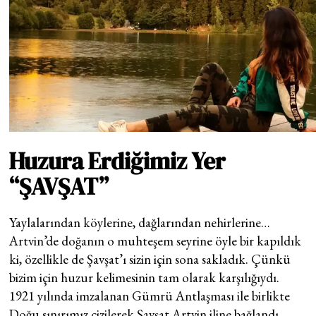
Huzura Erdiğimiz Yer
“ŞAVŞAT”
Yaylalarından köylerine, dağlarından nehirlerine…
Artvin’de doğanın o muhteşem seyrine öyle bir kapıldık
ki, özellikle de Şavşat’ı sizin için sona sakladık. Çünkü
bizim için huzur kelimesinin tam olarak karşılığıydı.
1921 yılında imzalanan Gümrü Antlaşması ile birlikte
Doğu sınırımız çizilerek Şavşat Artvin iline bağlandı.