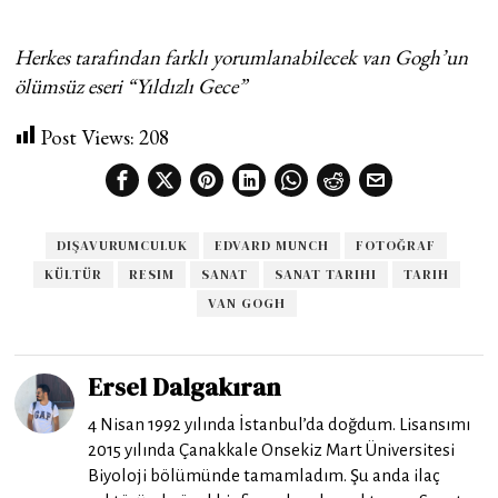
Herkes tarafından farklı yorumlanabilecek van Gogh’un
ölümsüz eseri “Yıldızlı Gece”
Post Views:
208
DIŞAVURUMCULUK
EDVARD MUNCH
FOTOĞRAF
KÜLTÜR
RESIM
SANAT
SANAT TARIHI
TARIH
VAN GOGH
Ersel Dalgakıran
4 Nisan 1992 yılında İstanbul’da doğdum. Lisansımı
2015 yılında Çanakkale Onsekiz Mart Üniversitesi
Biyoloji bölümünde tamamladım. Şu anda ilaç