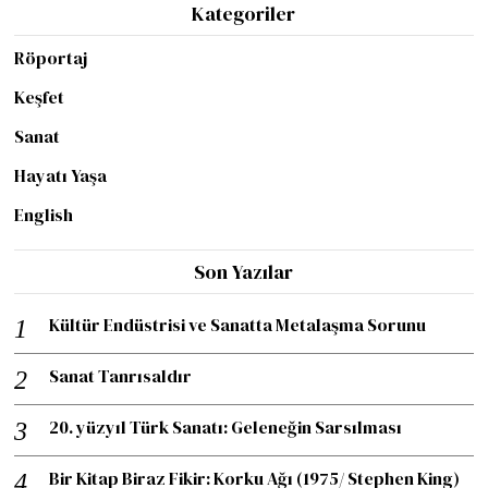
Kategoriler
Röportaj
Keşfet
Sanat
Hayatı Yaşa
English
Son Yazılar
Kültür Endüstrisi ve Sanatta Metalaşma Sorunu
Sanat Tanrısaldır
20. yüzyıl Türk Sanatı: Geleneğin Sarsılması
Bir Kitap Biraz Fikir: Korku Ağı (1975/ Stephen King)