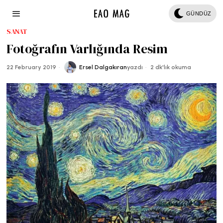
GÜNDÜZ
SANAT
Fotoğrafın Varlığında Resim
22 February 2019
Ersel Dalgakıran
yazdı
2 dk'lık okuma