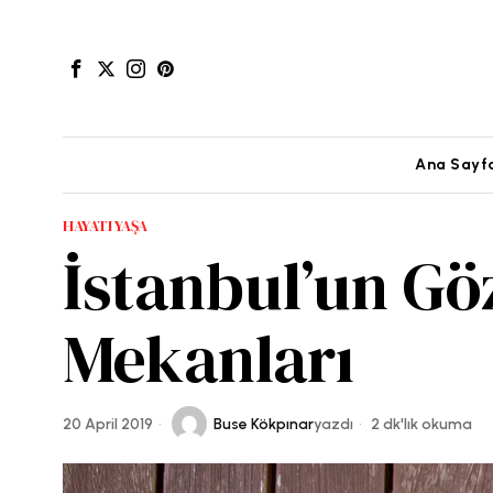
Ana Sayf
HAYATI YAŞA
İstanbul’un Gö
Mekanları
20 April 2019
Buse Kökpınar
yazdı
2 dk'lık okuma