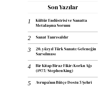
Son Yazılar
Kültür Endüstrisi ve Sanatta
Metalaşma Sorunu
Sanat Tanrısaldır
20. yüzyıl Türk Sanatı: Geleneğin
Sarsılması
Bir Kitap Biraz Fikir: Korku Ağı
(1975/ Stephen King)
Avrupa’nın Bütçe Dostu 5 Şehri