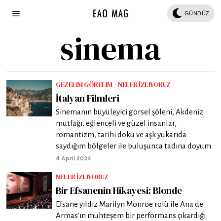
GÜNDÜZ
sinema
GEZELIM GÖRELIM
·
NELER İZLIYORUZ
İtalyan Filmleri
Sinemanın büyüleyici görsel şöleni, Akdeniz
mutfağı, eğlenceli ve güzel insanlar,
romantizm, tarihi doku ve aşk yukarıda
saydığım bölgeler ile buluşunca tadına doyum
4 April 2024
NELER İZLIYORUZ
Bir Efsanenin Hikayesi: Blonde
Efsane yıldız Marilyn Monroe rolü ile Ana de
Armas'ın muhteşem bir performans çıkardığı