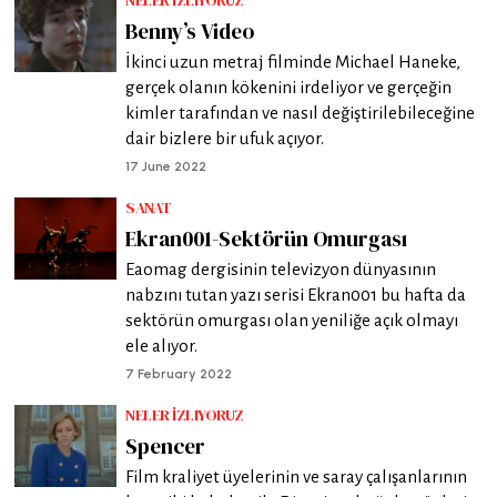
NELER İZLIYORUZ
Benny’s Video
İkinci uzun metraj filminde Michael Haneke,
gerçek olanın kökenini irdeliyor ve gerçeğin
kimler tarafından ve nasıl değiştirilebileceğine
dair bizlere bir ufuk açıyor.
17 June 2022
SANAT
Ekran001-Sektörün Omurgası
Eaomag dergisinin televizyon dünyasının
nabzını tutan yazı serisi Ekran001 bu hafta da
sektörün omurgası olan yeniliğe açık olmayı
ele alıyor.
7 February 2022
NELER İZLIYORUZ
Spencer
Film kraliyet üyelerinin ve saray çalışanlarının