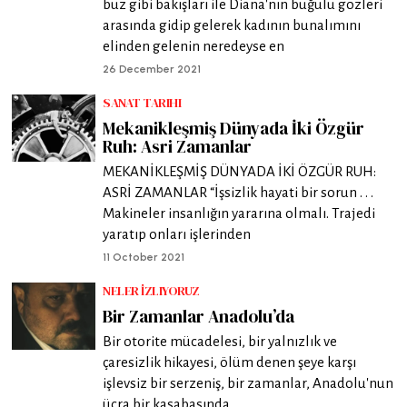
buz gibi bakışları ile Diana'nın buğulu gözleri
arasında gidip gelerek kadının bunalımını
elinden gelenin neredeyse en
26 December 2021
SANAT TARIHI
Mekanikleşmiş Dünyada İki Özgür
Ruh: Asri Zamanlar
MEKANİKLEŞMİŞ DÜNYADA İKİ ÖZGÜR RUH:
ASRİ ZAMANLAR “İşsizlik hayati bir sorun . . .
Makineler insanlığın yararına olmalı. Trajedi
yaratıp onları işlerinden
11 October 2021
NELER İZLIYORUZ
Bir Zamanlar Anadolu’da
Bir otorite mücadelesi, bir yalnızlık ve
çaresizlik hikayesi, ölüm denen şeye karşı
işlevsiz bir serzeniş, bir zamanlar, Anadolu'nun
ücra bir kasabasında...