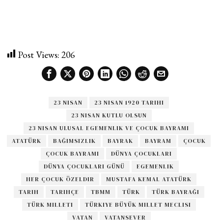
Post Views:
206
23 NISAN
23 NISAN 1920 TARIHI
23 NISAN KUTLU OLSUN
23 NISAN ULUSAL EGEMENLIK VE ÇOCUK BAYRAMI
ATATÜRK
BAĞIMSIZLIK
BAYRAK
BAYRAM
ÇOCUK
ÇOCUK BAYRAMI
DÜNYA ÇOCUKLARI
DÜNYA ÇOCUKLARI GÜNÜ
EGEMENLIK
HER ÇOCUK ÖZELDIR
MUSTAFA KEMAL ATATÜRK
TARIH
TARIHÇE
TBMM
TÜRK
TÜRK BAYRAĞI
TÜRK MILLETI
TÜRKIYE BÜYÜK MILLET MECLISI
VATAN
VATANSEVER