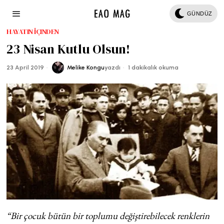
GÜNDÜZ
HAYATIN İÇINDEN
23 Nisan Kutlu Olsun!
23 April 2019
Melike Kongu
yazdı
1 dakikalık okuma
“Bir çocuk bütün bir toplumu değiştirebilecek renklerin