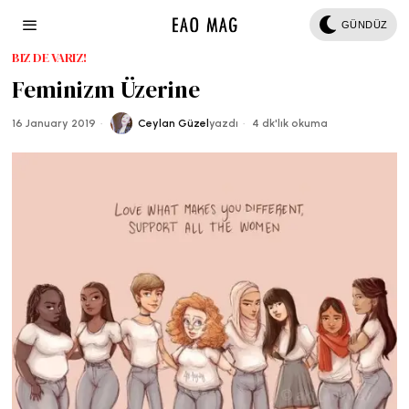
GÜNDÜZ
BIZ DE VARIZ!
Feminizm Üzerine
16 January 2019
Ceylan Güzel
yazdı
4 dk'lık okuma