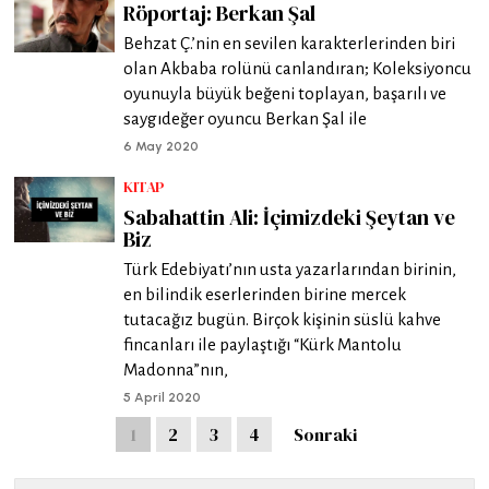
Röportaj: Berkan Şal
Behzat Ç.’nin en sevilen karakterlerinden biri
olan Akbaba rolünü canlandıran; Koleksiyoncu
oyunuyla büyük beğeni toplayan, başarılı ve
saygıdeğer oyuncu Berkan Şal ile
6 May 2020
KITAP
Sabahattin Ali: İçimizdeki Şeytan ve
Biz
Türk Edebiyatı’nın usta yazarlarından birinin,
en bilindik eserlerinden birine mercek
tutacağız bugün. Birçok kişinin süslü kahve
fincanları ile paylaştığı “Kürk Mantolu
Madonna”nın,
5 April 2020
1
2
3
4
Sonraki