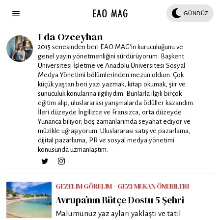
GÜNDÜZ
Eda Ozceyhan
2015 senesinden beri EAO MAG'in kuruculuğunu ve
genel yayın yönetmenliğini sürdürüyorum. Başkent
Üniversitesi İşletme ve Anadolu Üniversitesi Sosyal
Medya Yönetimi bölümlerinden mezun oldum. Çok
küçük yaştan beri yazı yazmak, kitap okumak, şiir ve
sunuculuk konularına ilgiliydim. Bunlarla ilgili birçok
eğitim alıp, uluslararası yarışmalarda ödüller kazandım.
İleri düzeyde İngilizce ve Fransızca, orta düzeyde
Yunanca biliyor; boş zamanlarımda seyahat ediyor ve
müzikle uğraşıyorum. Uluslararası satış ve pazarlama,
dijital pazarlama, PR ve sosyal medya yönetimi
konusunda uzmanlaştım.
GEZELIM GÖRELIM
·
GEZI/MEKAN ÖNERILERI
Avrupa’nın Bütçe Dostu 5 Şehri
Malumunuz yaz ayları yaklaştı ve tatil