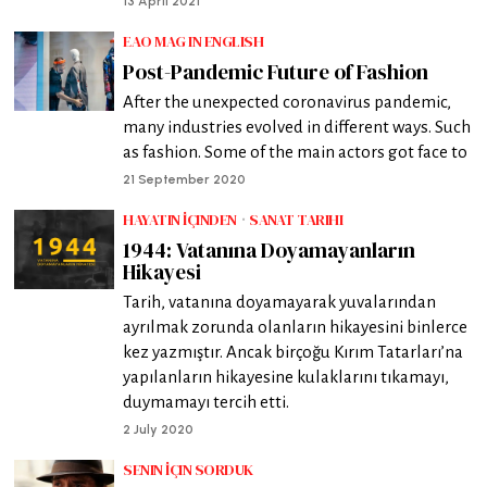
13 April 2021
EAO MAG IN ENGLISH
Post-Pandemic Future of Fashion
After the unexpected coronavirus pandemic,
many industries evolved in different ways. Such
as fashion. Some of the main actors got face to
21 September 2020
HAYATIN İÇINDEN
·
SANAT TARIHI
1944: Vatanına Doyamayanların
Hikayesi
Tarih, vatanına doyamayarak yuvalarından
ayrılmak zorunda olanların hikayesini binlerce
kez yazmıştır. Ancak birçoğu Kırım Tatarları’na
yapılanların hikayesine kulaklarını tıkamayı,
duymamayı tercih etti.
2 July 2020
SENIN İÇIN SORDUK