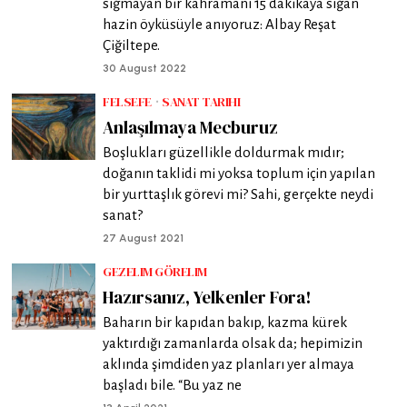
sığmayan bir kahramanı 15 dakikaya sığan
hazin öyküsüyle anıyoruz: Albay Reşat
Çiğiltepe.
30 August 2022
FELSEFE
·
SANAT TARIHI
Anlaşılmaya Mecburuz
Boşlukları güzellikle doldurmak mıdır;
doğanın taklidi mi yoksa toplum için yapılan
bir yurttaşlık görevi mi? Sahi, gerçekte neydi
sanat?
27 August 2021
GEZELIM GÖRELIM
Hazırsanız, Yelkenler Fora!
Baharın bir kapıdan bakıp, kazma kürek
yaktırdığı zamanlarda olsak da; hepimizin
aklında şimdiden yaz planları yer almaya
başladı bile. “Bu yaz ne