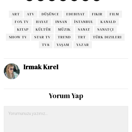
ART
ATV
DÜŞÜNCE
EDEBIYAT
FIKIR
FILM
FOX TV
HAYAT
INSAN
İSTANBUL
KANALD
KITAP
KÜLTÜR
MÜZIK
SANAT
SANATÇI
SHOW TV
STAR TV
TREND
TRT
TÜRK DIZILERI
TV8
YAŞAM
YAZAR
Irmak Kırel
Yorum Yap