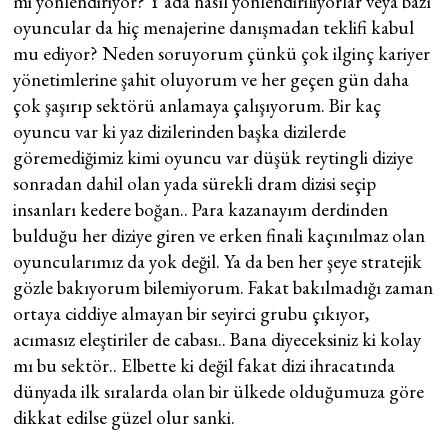
mi yönlendiriyor? Y ada nasıl yönlendiriliyorlar veya bazı
oyuncular da hiç menajerine danışmadan teklifi kabul
mu ediyor? Neden soruyorum çünkü çok ilginç kariyer
yönetimlerine şahit oluyorum ve her geçen gün daha
çok şaşırıp sektörü anlamaya çalışıyorum. Bir kaç
oyuncu var ki yaz dizilerinden başka dizilerde
göremediğimiz kimi oyuncu var düşük reytingli diziye
sonradan dahil olan yada sürekli dram dizisi seçip
insanları kedere boğan.. Para kazanayım derdinden
bulduğu her diziye giren ve erken finali kaçınılmaz olan
oyuncularımız da yok değil. Ya da ben her şeye stratejik
gözle bakıyorum bilemiyorum. Fakat bakılmadığı zaman
ortaya ciddiye almayan bir seyirci grubu çıkıyor,
acımasız eleştiriler de cabası.. Bana diyeceksiniz ki kolay
mı bu sektör.. Elbette ki değil fakat dizi ihracatında
dünyada ilk sıralarda olan bir ülkede olduğumuza göre
dikkat edilse güzel olur sanki.