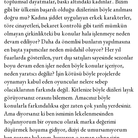
toplumsal dayatmalar, baskı altındaki kadınlar.. Bizim
gibi bir ülkenin başarılı olduğu dizilerinin böyle anılması
doğru mu? Kadına şiddet uygulayan erkek karakterler,
töre cinayetleri, bekaret kontrolü gibi tarifi mümkün
olmayan çirkinlikteki bu konular hala işlenmeye neden
devam ediliyor? Daha da önemlisi bunların yapılmasına
en başta yapımcılar neden müdahil oluyor? Her yıl
fuarlarda gösterilen, yurt dışı satışları sayesinde sezonlar
boyu devam eden işler neden böyle konular içeriyor,
neden yaratıcı değiliz? İşin kötüsü böyle projelerde
oynamayı kabul eden oyuncular nelere sebep
olacaklarının farkında değil.. Kitlenize böyle dizileri layık
görüyorsanız orasını bilemem. Amacınız böyle
konularla farkındalıksa eğer zaten çok yanlış yerdesiniz.
Ama diyorsanız ki ben ismimin lekelenmesinden
hoşlanıyorum bir oyuncu olarak marka değerimi
düşürmek hoşuma gidiyor, diziyi de umursamıyorum
ben parama bakarım, buyurun o zaman sahne sizin..