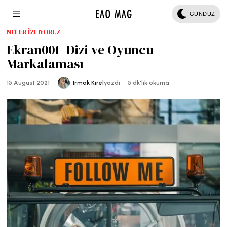
GÜNDÜZ
NELER İZLIYORUZ
Ekran001- Dizi ve Oyuncu
Markalaması
15 August 2021
Irmak Kırel
yazdı
5 dk'lık okuma