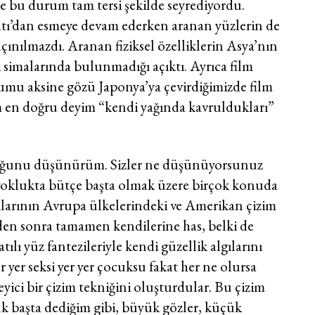
se bu durum tam tersi şekilde seyrediyordu.
atı’dan esmeye devam ederken aranan yüzlerin de
açınılmazdı. Aranan fiziksel özelliklerin Asya’nın
i simalarında bulunmadığı açıktı. Ayrıca film
rumu aksine gözü Japonya’ya çevirdiğimizde film
m en doğru deyim “kendi yağında kavruldukları”
lduğunu düşünürüm. Sizler ne düşünüyorsunuz
 yoklukta bütçe başta olmak üzere birçok konuda
ılarının Avrupa ülkelerindeki ve Amerikan çizim
nden sonra tamamen kendilerine has, belki de
tılı yüz fantezileriyle kendi güzellik algılarını
er yer seksi yer yer çocuksu fakat her ne olursa
eyici bir çizim tekniğini oluşturdular. Bu çizim
 İlk başta dediğim gibi, büyük gözler, küçük