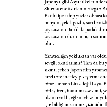
Japonya gibi Asya ülkelerinde i
Sinema endüstrisinin rüzgarı B
Batılı tipe sahip yüzler olması k
minyon, çekik gözlü, sarı benizl
piyasasının Batı’daki parlak du
piyasasının durumu için sanırı
olur.
Yaratıcılığın yokluktan var o
sevgili okurlarımız? Tam da bu
sıkıntı çeken Japon film yapımc
tarzlarını inceleyip keşfetmesi
biraz -tamam biraz değil baya- Ba
birleştiren, inanılmaz sevimli, y
olsun renkli, eğlenceli ve büyül
işte bildiğimiz anime çizimidir.