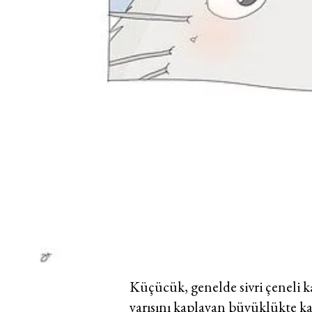
Küçücük, genelde sivri çeneli ka
yarısını kaplayan büyüklükte kah