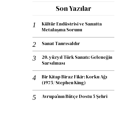
Son Yazılar
Kültür Endüstrisi ve Sanatta
Metalaşma Sorunu
Sanat Tanrısaldır
20. yüzyıl Türk Sanatı: Geleneğin
Sarsılması
Bir Kitap Biraz Fikir: Korku Ağı
(1975/ Stephen King)
Avrupa’nın Bütçe Dostu 5 Şehri