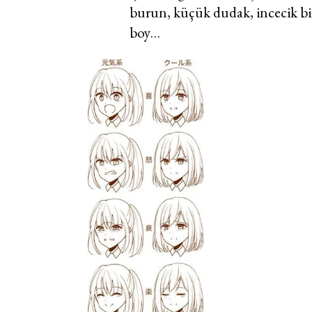
burun, küçük dudak, incecik bi
boy…