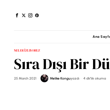
Ana Sayf
NELER İZLIYORUZ
Sıra Dışı Bir 
25 March 2021
Melike Kongu
yazdı
4 dk'lık okuma